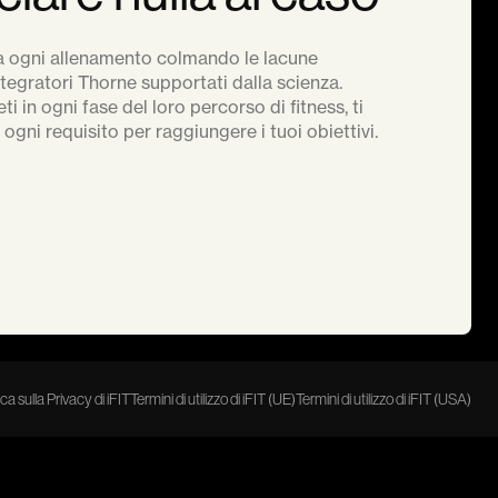
da ogni allenamento colmando le lacune
integratori Thorne supportati dalla scienza.
eti in ogni fase del loro percorso di fitness, ti
ogni requisito per raggiungere i tuoi obiettivi.
ica sulla Privacy di iFIT
Termini di utilizzo di iFIT (UE)
Termini di utilizzo di iFIT (USA)