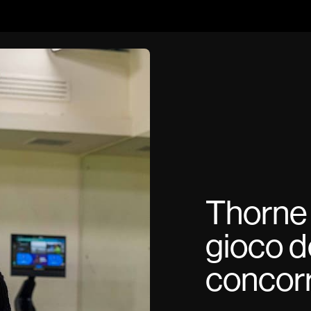
Thorne 
gioco de
concorr