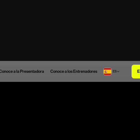
E
Conoce a la Presentadora
Conoce a los Entrenadores
ES